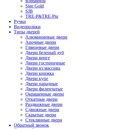
Romagnoli
Sige Gold
SJB
TRE-P&TRE-Piu
Ручки
Видеоролики
Типы дверей
Алюминиевые двери
Арочные двери
Глянцевые двери
Двери беленый дуб
Двери венге
Двери гостиничные
Двери из массива
Двери книжка
Двери купе
Двери парадные
Двери филенчатые
Окрашенные двери
Откатные двери
Раздвижные двери
Сдвижные двери
Скрытые двери
Стеклянные двери
Обратный звонок