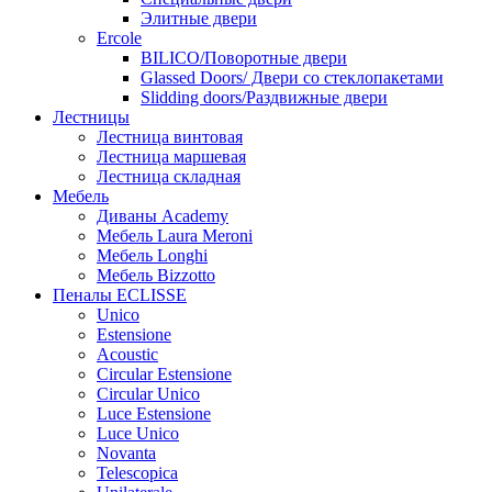
Элитные двери
Ercole
BILICO/Поворотные двери
Glassed Doors/ Двери со стеклопакетами
Slidding doors/Раздвижные двери
Лестницы
Лестница винтовая
Лестница маршевая
Лестница складная
Мебель
Диваны Academy
Мебель Laura Meroni
Мебель Longhi
Мебель Bizzotto
Пеналы ECLISSE
Unico
Estensione
Acoustic
Circular Estensione
Circular Unico
Luce Estensione
Luce Unico
Novanta
Telescopica