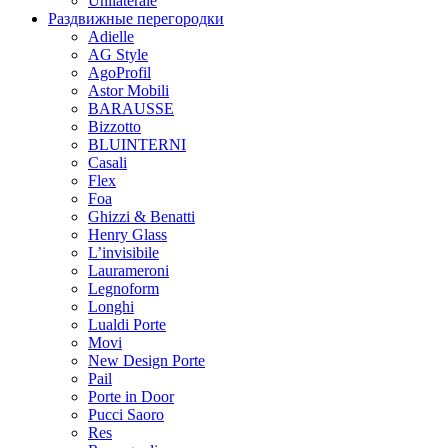
Unilaterale
Раздвижные перегородки
Adielle
AG Style
AgoProfil
Astor Mobili
BARAUSSE
Bizzotto
BLUINTERNI
Casali
Flex
Foa
Ghizzi & Benatti
Henry Glass
L’invisibile
Laurameroni
Legnoform
Longhi
Lualdi Porte
Movi
New Design Porte
Pail
Porte in Door
Pucci Saoro
Res