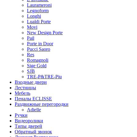
Laurameroni
Legnoform
Longhi
Lualdi Porte
Movi
New Design Porte
Pail
Porte in Door
Pucci Saoro
Res
Romagnoli
Sige Gold
SJB
TRE-P&TRE-Piu
Входные двери
Лестницы
Мебель
Пеналы ECLISSE
Раздвижные перегородки
Adielle
Ручки
Видеоролики
Типы дверей
Обратный звонок