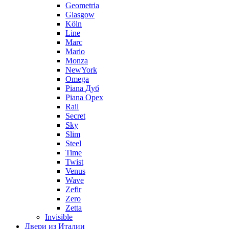
Geometria
Glasgow
Köln
Line
Marc
Mario
Monza
NewYork
Omega
Piana Дуб
Piana Орех
Rail
Secret
Sky
Slim
Steel
Time
Twist
Venus
Wave
Zefir
Zero
Zetta
Invisible
Двери из Италии