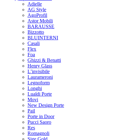
Adielle
AG Style
AgoProfil
Astor Mobili
BARAUSSE
Bizzotto
BLUINTERNI
Casali
Flex
Foa
Ghizzi & Benatti
Henry Glass
L’invisibile
Laurameroni
Legnoform
Longhi
Lualdi Porte
Movi
New Design Porte
Pail
Porte in Door
Pucci Saoro
Res
Romagnoli
Sige Gold