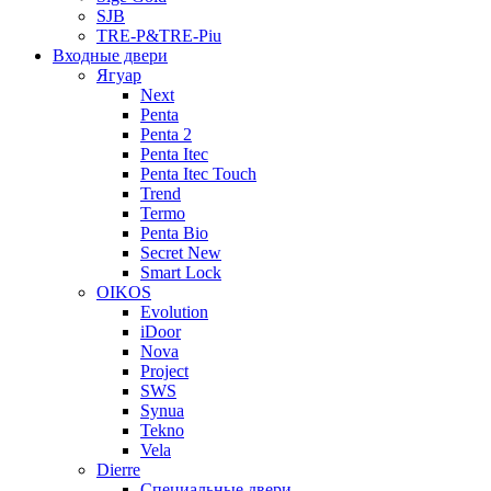
SJB
TRE-P&TRE-Piu
Входные двери
Ягуар
Next
Penta
Penta 2
Penta Itec
Penta Itec Touch
Trend
Termo
Penta Bio
Secret New
Smart Lock
OIKOS
Evolution
iDoor
Nova
Project
SWS
Synua
Tekno
Vela
Dierre
Специальные двери