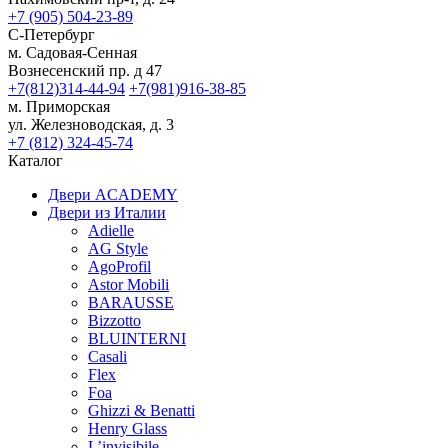
+7 (905) 504-23-89
С-Петербург
м. Садовая-Сенная
Вознесенский пр. д 47
+7(812)314-44-94
+7(981)916-38-85
м. Приморская
ул. Железноводская, д. 3
+7 (812) 324-45-74
Каталог
Двери ACADEMY
Двери из Италии
Adielle
AG Style
AgoProfil
Astor Mobili
BARAUSSE
Bizzotto
BLUINTERNI
Casali
Flex
Foa
Ghizzi & Benatti
Henry Glass
L’invisibile