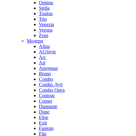
Optima
Stella
Toulon
Trio
Venezia
Verona
Zeus
Модерн
Afina
AGStyle
Arc
Art
Aрочные
Bruno
Combo
Combo Дуб
Combo Орех
Contour
Corner
Diamante
Dune
Elise
Exit
Fantom
Filo